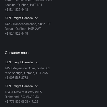
9942 Chemin de la Cote-de-Liesse
Lachine, Québec, H8T 1A1
+1 514 822 4448
KLN Freight Canada Inc.
1425 Transcanadienne, Suite 150
Dorval, Québec, H9P 2W9
+1 514 822 4448
Contacter nous
KLN Freight Canada Inc.
1450 Meyerside Drive, Suite 301
Mississauga, Ontario, L5T 2N5
+1 905 565 8788
KLN Freight Canada Inc.
13431 Maycrest Way #105
Richmond, BC V6V 2M3
+1 778 832 0808
x 7126